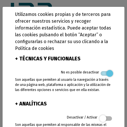
Utilizamos cookies propias y de terceros para
ofrecer nuestros servicios y recoger
¿Qué es
información estadística. Puede aceptar todas
las cookies pulsando el botón “Aceptar” o
configurarlas o rechazar su uso clicando a la
KIT DIGITAL?
Política de cookies
+
TÉCNICAS Y FUNCIONALES
Programa de subvenciones
No es posible desactivar
Son aquellas que permiten al usuario la navegación a través
para autónomos y pymes
de una página web, plataforma o aplicación y la utilización de
las diferentes opciones o servicios que en ella existan.
Kit Digital es un programa de ayudas del Gobierno
+
ANALÍTICAS
de España,
con el objetivo de subvencionar la
implantación de soluciones digitales para las
Desactivar / Activar
PYMES.
Son aquellas que permiten al responsable de las mismas el