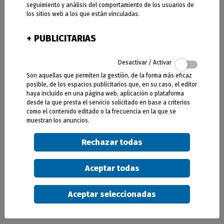
seguimiento y análisis del comportamiento de los usuarios de
los sitios web a los que están vinculadas.
Disfrutar hasta 12.000€
en ayudas para impulsar
la digitalización de tu empresa es muy fácil con
+
PUBLICITARIAS
Proxima Digital. Las subvenciones están
disponibles para todos los sectores
Desactivar / Activar
empresariales en todo el territorio nacional.
Son aquellas que permiten la gestión, de la forma más eficaz
posible, de los espacios publicitarios que, en su caso, el editor
haya incluido en una página web, aplicación o plataforma
desde la que presta el servicio solicitado en base a criterios
como el contenido editado o la frecuencia en la que se
muestran los anuncios.
Rechazar todas
Aviso Legal y Política de privacidad
Aceptar todas
Este aviso e información legal regula el uso de la web
www.jad.cat (de ahora en adelante Web) que JAD
SOLUCIONS INFORMÀTIQUES S.L. (a partir de ahora JAD)
Aceptar seleccionadas
pone a disposición de los usuarios de Internet