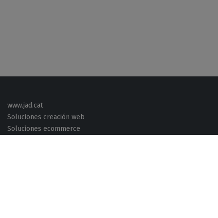
www.jad.cat
Soluciones creación web
Soluciones ecommerce
Soluciones áreas de clientes
Gestión de Redes Sociales
Business Intelligence y Analítica
Gestión de Procesos
Factura Electrónica
Servicios y herramientas de Oficina Virtual